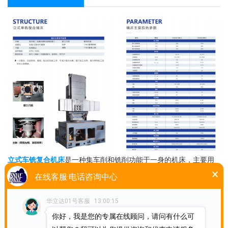
立式车铣复合机床
是一种集车削和铣削功能于一身的机床，主要用
于加工复杂的零件和模具。相较于传统的车床或铣床，它具有如下
×
在线客服·电话咨询中心
优势：
华立达01号客服
13:00:15
大幅提高生产效率
立式车铣复合机床
可以同时完成车削和铣削两个工艺，因此可以大
你好，我是您的专属在线顾问，请问有什么可
幅提高生产效率。它采用高速主轴和自动换刀系统，可以快速地切