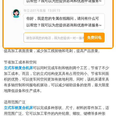
以帮您？我可以为您提供咨询和优惠申请服务~
换不同的刀具，减少切换时间和生产间隔，实现高效连续生产。同
时，其高速切削和进给速度还可以进一步提高加工速度，增加生产
华立达01号客服
13:00:15
效率。
你好，我是您的专属在线顾问，请问有什么可
以帮您？我可以为您提供咨询和优惠申请服务~
提高精度和表面质量
立式车铣复合机床
采用数控技术控制加工过程，具有高精度、稳定
性强的特点。它可以通过CAD/CAM软件进行程序编写和优化，实现
复杂零件的高精度加工。同时，其高速切削和进给速度还可以大幅
提高加工表面质量，减少加工残留物和毛刺，提高产品质量。
节省加工成本和空间
立式车铣复合机床
可以同时完成车削和铣削两个工艺，节省了不少
加工成本。而且，它的立式结构使其具有占用空间小、节省车间面
积的优势，可以使车间空间更加有效地利用。同时，该机床通常具
有多轴控制和伺服电机驱动，可以减少辅助设备的使用，最大限度
地降低设备和生产成本。
适用范围广泛
立式车铣复合机床
可以完成多种形状、尺寸、材料的零件加工，适
用范围广泛。它可以加工零件的内外轮廓、螺纹、键槽等多种形