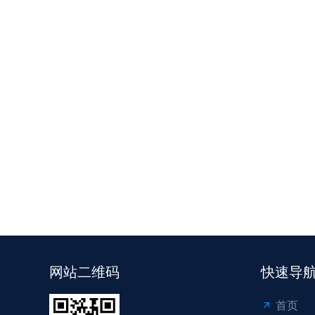
网站二维码
快速导
首页