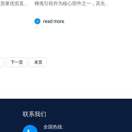
其质量优劣直接
梯曳引轮作为核心部件之一，其生产
安...
质量与效率直接影响着电...
read more
下一页
末页
联系我们
全国热线:
机