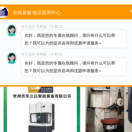
在线客服·电话咨询中心
华立达01号客服
14:45:52
你好，我是您的专属在线顾问，请问有什么可以帮
您？我可以为您提供咨询和优惠申请服务~
华立达01号客服
14:45:52
29
29
你好，我是您的专属在线顾问，请问有什么可以帮
06
06
您？我可以为您提供咨询和优惠申请服务~
2025
2025