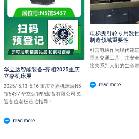
电梯曳引轮专用数控立
制造领域重要性
引言电梯作为现代建
垂直交通工具，其安
接关系到人们的生命
华立达智能装备-亮相2025重庆
曳引轮作为电梯系统中的
立嘉机床展
read more
2025/ 5.13-5.16 重庆立嘉机床展N5
馆5437 华立达智能装备有限公司 欢
迎各位老板莅临指导！
read more