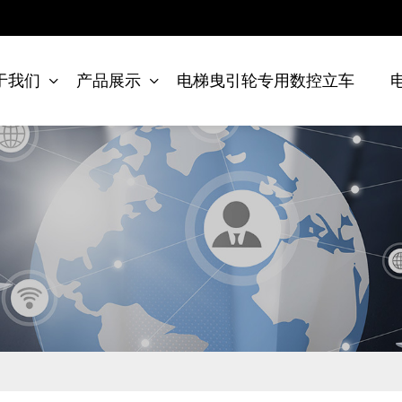
于我们
产品展示
电梯曳引轮专用数控立车