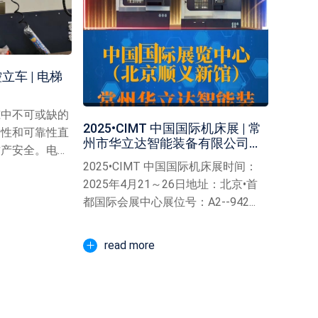
车 | 电梯
筑中不可或缺的
2025•CIMT 中国国际机床展 | 常
全性和可靠性直
州市华立达智能装备有限公司热
财产安全。电梯
忱欢迎
2025•CIMT 中国国际机床展时间：
核...
2025年4月21～26日地址：北京•首
都国际会展中心展位号：A2--942...
read more