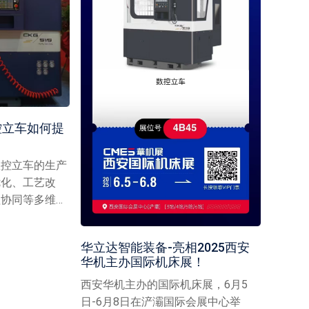
控立车如何提
数控立车的生产
优化、工艺改
理协同等多维度
工特...
华立达智能装备-亮相2025西安
华机主办国际机床展！
西安华机主办的国际机床展，6月5
日-6月8日在浐灞国际会展中心举