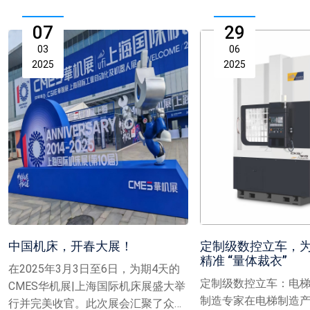
07
29
03
06
2025
2025
中国机床，开春大展！
定制级数控立车，
精准 “量体裁衣”
在2025年3月3日至6日，为期4天的
定制级数控立车：电
CMES华机展|上海国际机床展盛大举
制造专家在电梯制造
行并完美收官。此次展会汇聚了众多