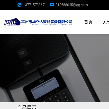
13771578867
913668045@qq.com
首页
关
产品展示