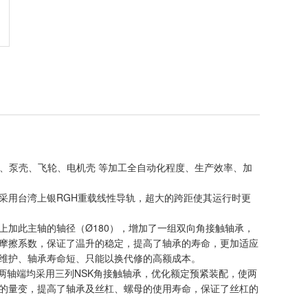
、泵壳、飞轮、电机壳 等加工全自动化程度、生产效率、加
采用台湾上银RGH重载线性导轨，超大的跨距使其运行时更
上加此主轴的轴径（Ø180），增加了一组双向角接触轴承，
摩擦系数，保证了温升的稳定，提高了轴承的寿命，更加适应
维护、轴承寿命短、只能以换代修的高额成本。
Z、X两轴端均采用三列NSK角接触轴承，优化额定预紧装配，使两
的量变，提高了轴承及丝杠、螺母的使用寿命，保证了丝杠的