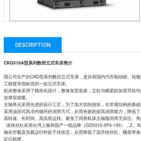
DESCRIPTION
CKG518A型系列数控立式车床简介
我公司生产的CKG型系列数控立式车床，是目前国内汽车制动鼓、轮毂
工精度等指标优的一款立式车床。
机床整体采用了模块化设计，整体加宽底座，立柱与横梁的加宽导轨均
加厚实稳重。
主轴单元采用先进的设计工艺，为了加大切削扭矩，在常规结构的基础
采用油浴式风冷内循环的润滑方式，从而有效的提高润滑能力，降低了
高转速、长时间、高负荷运转。避免了同类机床主轴脂润滑无加注、免
滚珠丝杠采用台湾上银和国产一线品牌（GD5010-5P4-195），
轴在空载及负载运行时处于佳状态，从而降低了温升给丝杠、螺母带来
定位精度。